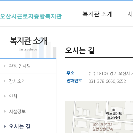
복지관 소개
시
복지관 소개
Introduce
오시는 길
관장 인사말
주소
(우) 18103 경기 오산
전화번호
강사소개
031-378-6650,6652
연혁
시설정보
오시는 길