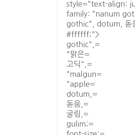
style="text-align: 
family: "nanum go
gothic", dotum, 돋
#ffffff;">
gothic",=
"맑은=
고딕",=
"malgun=
"apple=
dotum,=
돋움,=
굴림,=
gulim;=
font-size:=