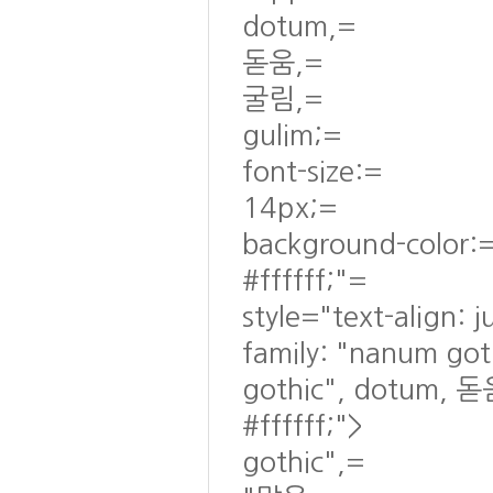
dotum,=
돋움,=
굴림,=
gulim;=
font-size:=
14px;=
background-color:
#ffffff;"=
style="text-align: 
family: "nanum go
gothic", dotum, 돋
#ffffff;">
gothic",=