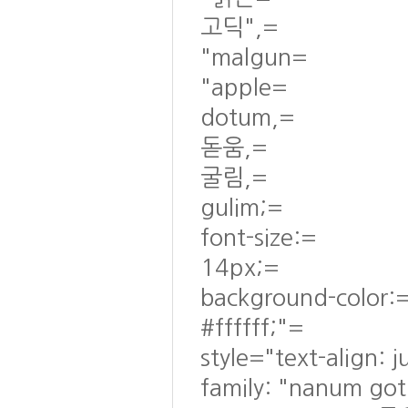
고딕",=
"malgun=
"apple=
dotum,=
돋움,=
굴림,=
gulim;=
font-size:=
14px;=
background-color:
#ffffff;"=
style="text-align: 
family: "nanum go