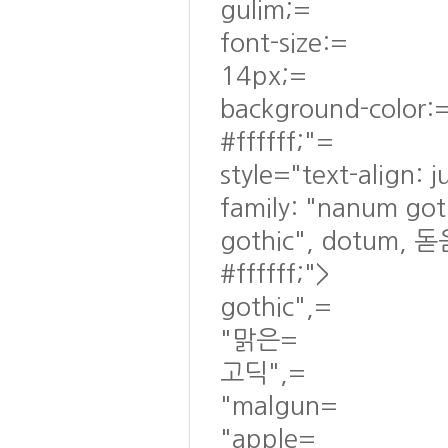
gulim;=
font-size:=
14px;=
background-color:
#ffffff;"=
style="text-align: 
family: "nanum go
gothic", dotum, 돋
#ffffff;">
gothic",=
"맑은=
고딕",=
"malgun=
"apple=