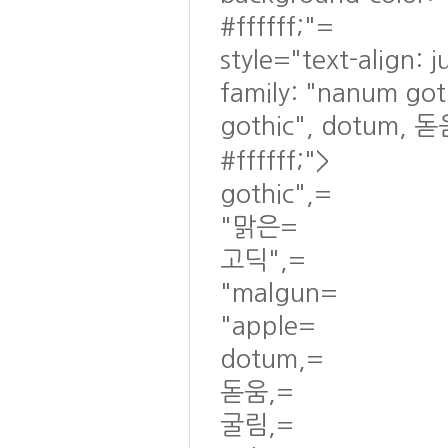
#ffffff;"=
style="text-align: 
family: "nanum go
gothic", dotum, 돋
#ffffff;">
gothic",=
"맑은=
고딕",=
"malgun=
"apple=
dotum,=
돋움,=
굴림,=