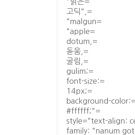
"맑은=
고딕",=
"malgun=
"apple=
dotum,=
돋움,=
굴림,=
gulim;=
font-size:=
14px;=
background-color:
#ffffff;"=
style="text-align: 
family: "nanum go