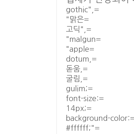
gothic",=
"맑은=
고딕",=
"malgun=
"apple=
dotum,=
돋움,=
굴림,=
gulim;=
font-size:=
14px;=
background-color:
#ffffff;"=