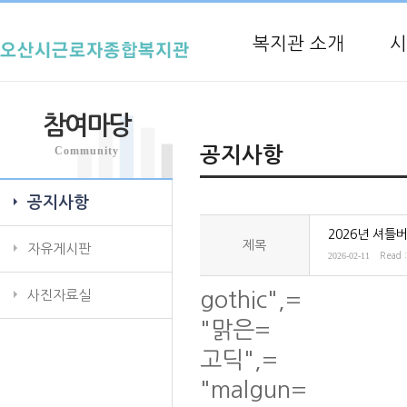
복지관 소개
시
참여마당
Community
공지사항
공지사항
2026년 셔틀
제목
자유게시판
2026-02-11
Read 
사진자료실
gothic",=
"맑은=
고딕",=
"malgun=