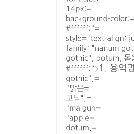
14px;=
background-color:
#ffffff;"=
style="text-align: 
family: "nanum go
gothic", dotum, 돋
1. 용역
#ffffff;">
gothic",=
"맑은=
고딕",=
"malgun=
"apple=
dotum,=