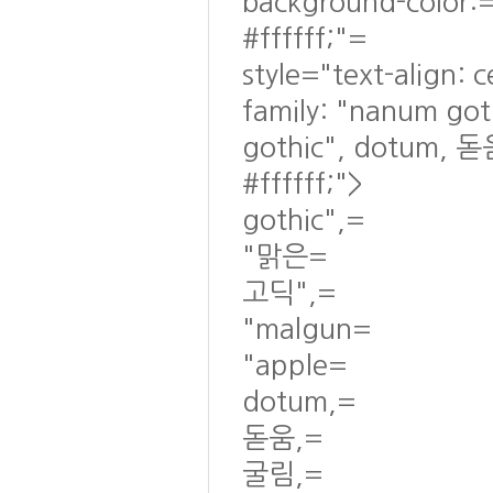
background-color:
#ffffff;"=
style="text-align: 
family: "nanum go
gothic", dotum, 돋
#ffffff;">
gothic",=
"맑은=
고딕",=
"malgun=
"apple=
dotum,=
돋움,=
굴림,=