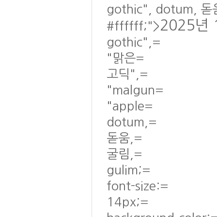
gothic", dotum, 돋
2025년 
#ffffff;">
gothic",=
"맑은=
고딕",=
"malgun=
"apple=
dotum,=
돋움,=
굴림,=
gulim;=
font-size:=
14px;=