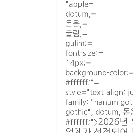
"apple=
dotum,=
돋움,=
굴림,=
gulim;=
font-size:=
14px;=
background-color:
#ffffff;"=
style="text-align: 
family: "nanum go
gothic", dotum, 돋
2026
#ffffff;">
업체가 선정되어 