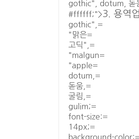
gothic", dotum, 돋
3. 용역
#ffffff;">
gothic",=
"맑은=
고딕",=
"malgun=
"apple=
dotum,=
돋움,=
굴림,=
gulim;=
font-size:=
14px;=
background-color: