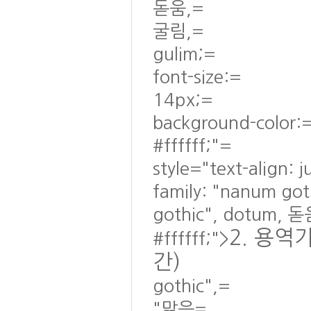
돋움,=
굴림,=
gulim;=
font-size:=
14px;=
background-color:
#ffffff;"=
style="text-align: 
family: "nanum go
gothic", dotum, 돋
2. 용역기
#ffffff;">
간)
gothic",=
"맑은=