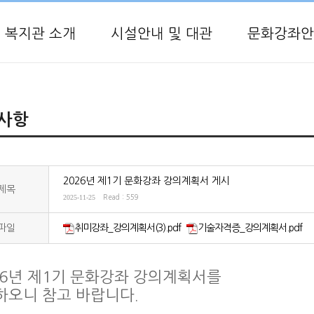
복지관 소개
시설안내 및 대관
문화강좌안
사항
2026년 제1기 문화강좌 강의계획서 게시
제목
2025-11-25
Read : 559
파일
취미강좌_강의계획서(3).pdf
기술자격증_강의계획서.pdf
26년 제1기 문화강좌 강의계획서를
하오니 참고 바랍니다.